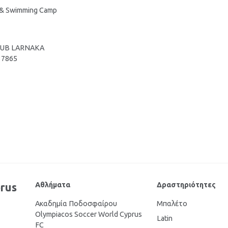
 & Swimming Camp
LUB LARNAKA
37865
Αθλήματα
Δραστηριότητες
prus
Ακαδημία Ποδοσφαίρου
Μπαλέτο
Olympiacos Soccer World Cyprus
Latin
FC