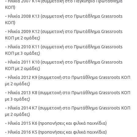
- Ηλικία 2007 Κ14 (συμμετοχή στο Παγκύπριο Πρωτάθλημα
ΚΟΠ)
- Ηλικία 2008 Κ13 (συμμετοχή στο Πρωτάθλημα Grassroots
ΚΟΠ)
- Ηλικία 2009 Κ12 (συμμετοχή στο Πρωτάθλημα Grassroots
ΚΟΠ με 2 ομάδες)
- Ηλικία 2010 Κ11 (συμμετοχή στο Πρωτάθλημα Grassroots
ΚΟΠ με 3 ομάδες)
- Ηλικία 2011 Κ10 (συμμετοχή στο Πρωτάθλημα Grassroots
ΚΟΠ με 2 ομάδες)
- Ηλικία 2012 Κ9 (συμμετοχή στο Πρωτάθλημα Grassroots ΚΟΠ
με 2 ομάδες)
- Ηλικία 2013 Κ8 (συμμετοχή στο Πρωτάθλημα Grassroots ΚΟΠ
με 3 ομάδες)
- Ηλικία 2014 Κ7 (συμμετοχή στο Πρωτάθλημα Grassroots ΚΟΠ
με 2 ομάδες)
- Ηλικία 2015 Κ6 (προπονήσεις και φιλικά παιχνίδια)
- Ηλικία 2016 Κ5 (προπονήσεις και φιλικά παιχνίδια)